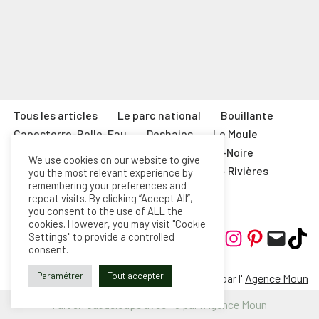
Tous les articles
Le parc national
Bouillante
Capesterre-Belle-Eau
Deshaies
Le Moule
Marie-Galante
Petit-Bourg
Pointe-Noire
We use cookies on our website to give
Saint-François
Sainte-Rose
Trois- Rivières
you the most relevant experience by
remembering your preferences and
Contact
Mentions Légales
English
repeat visits. By clicking “Accept All”,
you consent to the use of ALL the
cookies. However, you may visit "Cookie
Settings" to provide a controlled
consent.
Paramétrer
Tout accepter
Fait avec <3 par l'
Agence Moun
Fait en Guadeloupe avec <3 par l'Agence Moun