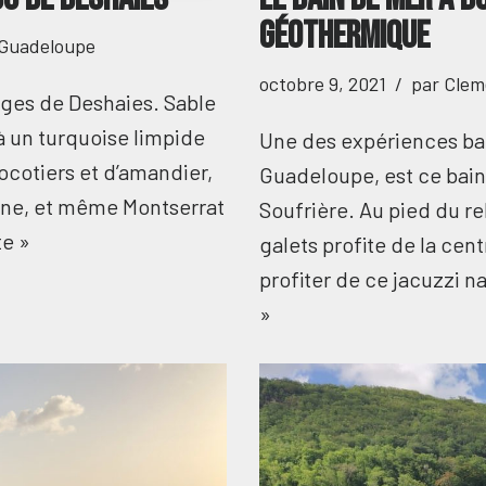
géothermique
 Guadeloupe
octobre 9, 2021
par
Clem
ages de Deshaies. Sable
à un turquoise limpide
Une des expériences baln
ocotiers et d’amandier,
Guadeloupe, est ce bain
uanne, et même Montserrat
Soufrière. Au pied du rel
te »
galets profite de la cen
profiter de ce jacuzzi 
»