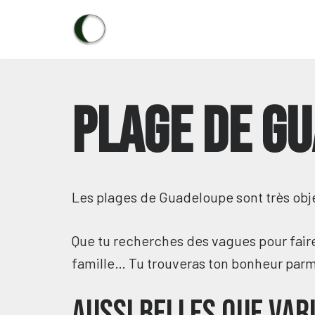
Aller
au
contenu
Plage de G
Les plages de Guadeloupe sont très obje
Que tu recherches des vagues pour faire 
famille… Tu trouveras ton bonheur par
Aussi belles que var