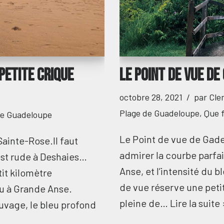
 petite crique
Le point de vue de
octobre 28, 2021
par
Cle
Plage de Guadeloupe
,
Que 
de Guadeloupe
Le Point de vue de Gadet
Sainte-Rose.Il faut
admirer la courbe parfai
est rude à Deshaies…
Anse, et l’intensité du b
it kilomètre
de vue réserve une petit
ou à Grande Anse.
pleine de…
Lire la suite 
uvage, le bleu profond