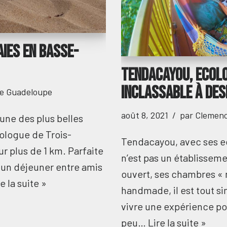
ies en Basse-
Tendacayou, Ecolo
inclassable à Des
de Guadeloupe
août 8, 2021
par
Clemen
une des plus belles
logue de Trois-
Tendacayou, avec ses ec
ur plus de 1 km. Parfaite
n’est pas un établisseme
 un déjeuner entre amis
ouvert, ses chambres « 
e la suite »
handmade, il est tout si
vivre une expérience p
peu…
Lire la suite »