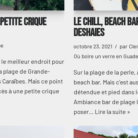
 petite crique
Le Chill, beach ba
deshaies
pe
octobre 23, 2021
par
Cle
Où boire un verre en Guad
 le meilleur endroit pour
la plage de Grande-
Sur la plage de la perle, 
s Caraïbes. Mais ce point
beach bar. Mais c’est au
cès à une petite crique
détendue et pied dans le
Ambiance bar de plage Ic
poser…
Lire la suite »