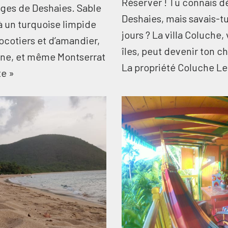
Réserver ! Tu connais d
ages de Deshaies. Sable
Deshaies, mais savais-tu
à un turquoise limpide
jours ? La villa Coluche,
ocotiers et d’amandier,
îles, peut devenir ton c
uanne, et même Montserrat
La propriété Coluche 
te »