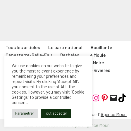
Tous les articles
Le parc national
Bouillante
Capesterre-Belle-Eau
Deshaies
Le Moule
Marie-Galante
Petit-Bourg
Pointe-Noire
We use cookies on our website to give
Saint-François
Sainte-Rose
Trois- Rivières
you the most relevant experience by
remembering your preferences and
Contact
Mentions Légales
English
repeat visits. By clicking “Accept All”,
you consent to the use of ALL the
cookies. However, you may visit "Cookie
Settings" to provide a controlled
consent.
Paramétrer
Tout accepter
Fait avec <3 par l'
Agence Moun
Fait en Guadeloupe avec <3 par l'Agence Moun