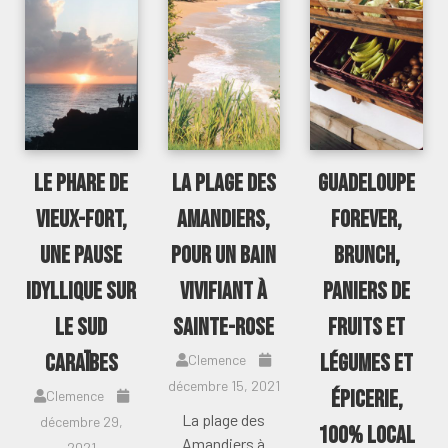
Le phare de
La plage des
Guadeloupe
Vieux-Fort,
amandiers,
forever,
une pause
pour un bain
brunch,
idyllique sur
vivifiant à
paniers de
le sud
Sainte-Rose
fruits et
Caraïbes
légumes et
Clemence
décembre 15, 2021
épicerie,
Clemence
La plage des
décembre 29,
100% local
Amandiers à
2021