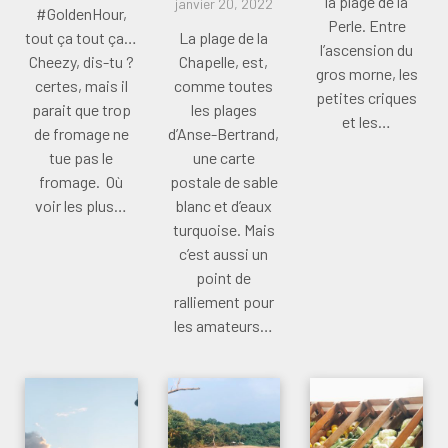
la plage de la
janvier 20, 2022
#GoldenHour,
Perle. Entre
tout ça tout ça…
La plage de la
l’ascension du
Cheezy, dis-tu ?
Chapelle, est,
gros morne, les
certes, mais il
comme toutes
petites criques
parait que trop
les plages
et les…
de fromage ne
d’Anse-Bertrand,
tue pas le
une carte
fromage. Où
postale de sable
voir les plus…
blanc et d’eaux
turquoise. Mais
c’est aussi un
point de
ralliement pour
les amateurs…