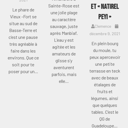
et « natirel
Sainte-Rose est
Le phare de
une jolie plage
peyi »
Vieux -Fort se
au caractère
situe au sud de
sauvage, juste
Clemence
Basse-Terre et
après Manbiaf.
décembre 9, 2021
c’est une pause
L’eau y est
En plein bourg
très agréable à
agitée et les
du moule, tu
faire dans les
amateurs de
peux apercevoir
environs. Que ce
glisse s’y
une petite
soit pour te
aventurent
terrasse en teck
poser pour un…
parfois, mais
avec de beaux
elle…
étalages de
fruits et
légumes, ainsi
que quelques
tables. C’est le
QG de
Guadeloupe…