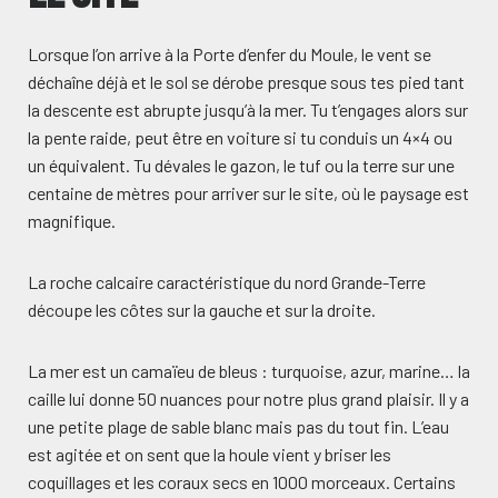
Lorsque l’on arrive à la Porte d’enfer du Moule, le vent se
déchaîne déjà et le sol se dérobe presque sous tes pied tant
la descente est abrupte jusqu’à la mer. Tu t’engages alors sur
la pente raide, peut être en voiture si tu conduis un 4×4 ou
un équivalent. Tu dévales le gazon, le tuf ou la terre sur une
centaine de mètres pour arriver sur le site, où le paysage est
magnifique.
La roche calcaire caractéristique du nord Grande-Terre
découpe les côtes sur la gauche et sur la droite.
La mer est un camaïeu de bleus : turquoise, azur, marine… la
caille lui donne 50 nuances pour notre plus grand plaisir. Il y a
une petite plage de sable blanc mais pas du tout fin. L’eau
est agitée et on sent que la houle vient y briser les
coquillages et les coraux secs en 1000 morceaux. Certains