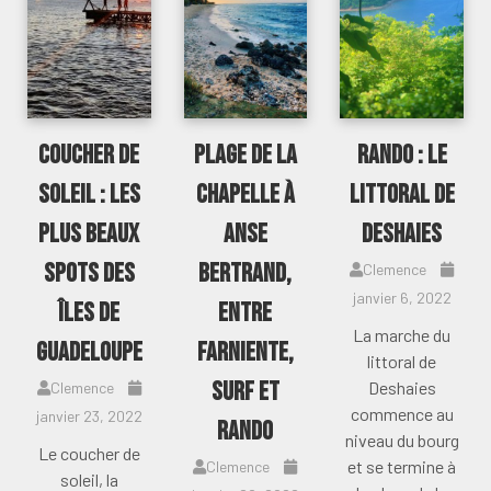
Coucher de
Plage de La
Rando : le
soleil : les
Chapelle à
littoral de
plus beaux
Anse
Deshaies
spots des
Bertrand,
Clemence
janvier 6, 2022
îles de
entre
La marche du
Guadeloupe
farniente,
littoral de
surf et
Deshaies
Clemence
commence au
janvier 23, 2022
rando
niveau du bourg
Le coucher de
et se termine à
Clemence
soleil, la